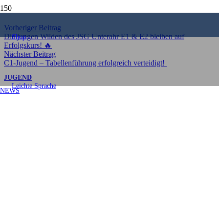
Teilen
Vorheriger Beitrag
Die jungen Wilden des JSG Unterahr E1 & E2 bleiben auf
Shop
Erfolgskurs! 🔥
Nächster Beitrag
C1-Jugend – Tabellenführung erfolgreich verteidigt!
JUGEND
Leichte Sprache
NEWS
D1: Drei Unentschieden in
Serie – und trotzdem ein
Schritt nach vorn! 💪⚽
Veröffentlicht am
18. September 2025
D1: Drei Unentschieden in Serie – und trotzdem ein Schritt
nach vorn! 💪⚽