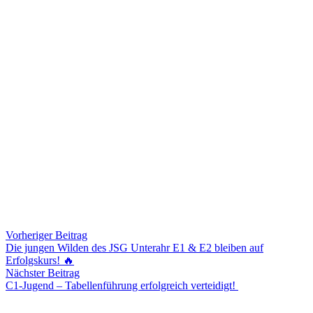
Die letzten drei Spiele der D1 endeten alle
1:1
:
📅 30.08.25 vs. Bad Breisig
📅 06.09.25 vs. Zissen
📅 13.09.25 vs. Oberwinter
In allen Partien hatte die JSG Unterahr leichte Vorteile, doch der
„Lucky Punch“ zum Sieg fehlte. Trotzdem zeigt sich eine
deutliche
Weiterentwicklung im Team
. 🙌
👉 Im Pokal setzte es zwar ein
0:9 gegen den Ahrweiler BC D1
,
aber die Mannschaft gewann vor allem eines:
Respekt
. Bis zum
Schluss wurde gekämpft, auch wenn der Gegner an diesem Tag
einfach eine Nummer zu groß war.
Eltern und Trainer sind
mega stolz
auf die Jungs und Mädels –
weiter so!
Teilen
Vorheriger Beitrag
Die jungen Wilden des JSG Unterahr E1 & E2 bleiben auf
Erfolgskurs! 🔥
Nächster Beitrag
C1-Jugend – Tabellenführung erfolgreich verteidigt!