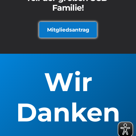
Familie!
Mitgliedsantrag
Wir
Danken