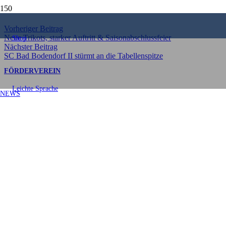
Teilen
Vorheriger Beitrag
Neue Trikots, starker Auftritt & Saisonabschlussfeier
Shop
Nächster Beitrag
SC Bad Bodendorf II stürmt an die Tabellenspitze
FÖRDERVEREIN
Leichte Sprache
NEWS
2. Kinder- & Jugend-
Flohmarkt des
Fördervereins des SC Bad
Bodendorf
Veröffentlicht am
31. März 2025
Zum Start der Rückrunde der Fußballjugendmannschaften
veranstaltete der Förderverein des SC Bad Bodendorf bereits zum
zweiten Mal einen Flohmarkt für Kinder- und Jugend-