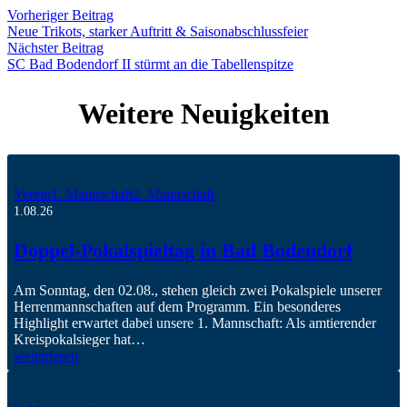
Vorheriger Beitrag
Neue Trikots, starker Auftritt & Saisonabschlussfeier
Nächster Beitrag
SC Bad Bodendorf II stürmt an die Tabellenspitze
Weitere Neuigkeiten
Verein
1. Mannschaft
2. Mannschaft
1.08.26
Doppel-Pokalspieltag in Bad Bodendorf
Am Sonntag, den 02.08., stehen gleich zwei Pokalspiele unserer
Herrenmannschaften auf dem Programm. Ein besonderes
Highlight erwartet dabei unsere 1. Mannschaft: Als amtierender
Kreispokalsieger hat…
weiterlesen