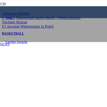
Teilen
Vorheriger Beitrag
1. und 2. Mannschaft starten durch – Winterfahrplan
Shop
Nächster Beitrag
E1 gewinnt Winterturnier in Polch
BASKETBALL
Leichte Sprache
NEWS
Sieg im letzten Heimspiel –
Playoffs vor der Brust
Veröffentlicht am
28. Januar 2026
70 – 59 Eagles-Sieg im letzten Saisonspiel – Playoffs können
kommen
Nach der unnötigen Niederlage im Hinspiel, waren die Eagles auf
Wiedergutmachung aus.
So starteten die Bodendorfer auch mit einem 7-0-Lauf ins Spiel. Ein
Start nach Maß. Lützel fand im weiteren Verlauf zwar etwas besser
ins Spiel, aber konnte den 14:21-Viertel-Rückstand nicht