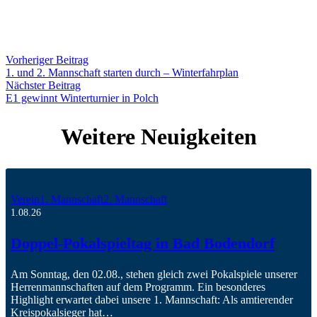
Modus zu Hause statt. Sollte es zu einem dritten Spiel kommen,
wäre dies dann ebenfalls ein Heimspiel.
Teilen
Vorheriger Beitrag
1. und 2. Mannschaft starten durch – Winterfahrplan
Nächster Beitrag
E1 gewinnt Winterturnier in Polch
Weitere Neuigkeiten
Verein
1. Mannschaft
2. Mannschaft
1.08.26
Doppel-Pokalspieltag in Bad Bodendorf
Am Sonntag, den 02.08., stehen gleich zwei Pokalspiele unserer
Herrenmannschaften auf dem Programm. Ein besonderes
Highlight erwartet dabei unsere 1. Mannschaft: Als amtierender
Kreispokalsieger hat…