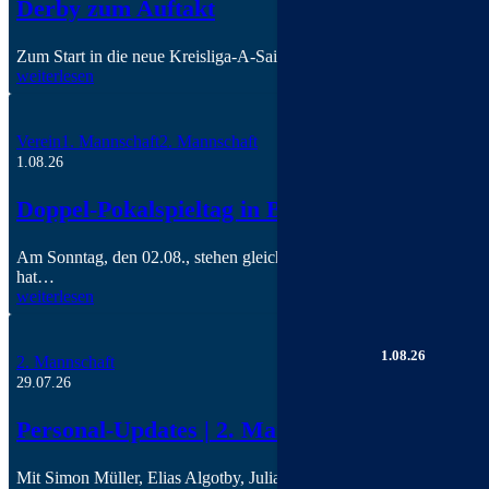
Derby zum Auftakt
Zum Start in die neue Kreisliga-A-Saison wartet auf den SC Bad Bo
weiterlesen
Verein
1. Mannschaft
2. Mannschaft
1.08.26
Doppel-Pokalspieltag in Bad Bodendorf
Am Sonntag, den 02.08., stehen gleich zwei Pokalspiele unserer He
hat…
weiterlesen
1.08.26
2. Mannschaft
29.07.26
Personal-Updates | 2. Mannschaft
Mit Simon Müller, Elias Algotby, Julian Plenz, Jason Steinheuer u