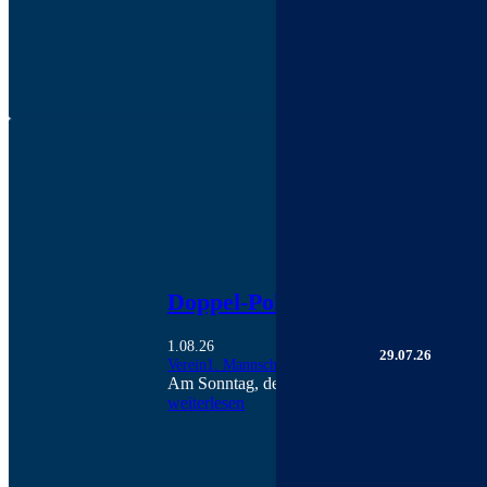
Doppel-Pokalspieltag in Bad B
1.08.26
29.07.26
Verein
1. Mannschaft
2. Mannschaft
Am Sonntag, den 02.08., stehen gleich zwei 
weiterlesen