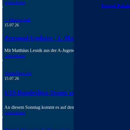
weiterlesen
Doppel-Pokals
1. Mannschaft
15.07.26
Personal-Updates | 1. Mannschaft
Mit Matthäus Lesnik aus der A-Jugend und Lukas Bell aus der 2. M
weiterlesen
Verein
Termine
15.07.26
U19-Bundesliga-Teams zu Gast in Bad Bodend
An diesem Sonntag kommt es auf dem Kunstrasenplatz in Bad Boden
weiterlesen
Verein
1. Mannschaft
2. Mannschaft