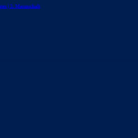
tes | 2. Mannschaft
aft
z, Jason Steinheuer und Lukas Kohzer stoßen gleich fünf Spieler aus d