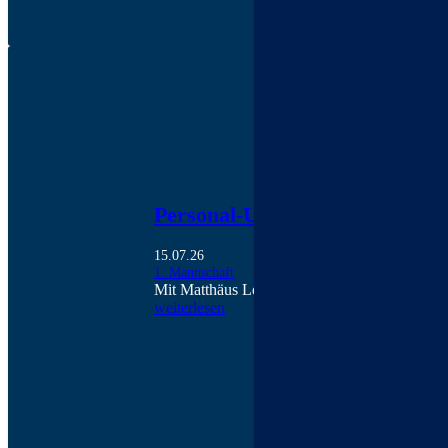
Personal-Updates | 1. Mannsch
15.07.26
1. Mannschaft
Mit Matthäus Lesnik aus der A-Jugend und Lu
weiterlesen