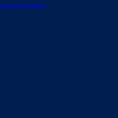
pieltag in Bad Bodendorf
annschaft dürfen wir zwei vielversprechende Offensivkräfte im Kader
orf! ⚽️
dorf zu einem hochklassigen Testspiel: Die U19 des MSV Duisburg t