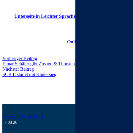
Vereinfachte Navigation
– Die Menüführung wurde optimiert, 
Optimierung für alle Endgeräte
– Die Website ist responsiv 
Unterseite in Leichter Sprache
– Eine spezielle Seite erklärt 
Digitaler Helfer
– Ein Assistenz-Tool am linken Bildschirmran
Im Zuge der Anpassungen wurde die Website auch optisch modernisie
Die Umsetzung erfolgte durch die
Onlinemarketing-Agentur werbe
Teilen
Vorheriger Beitrag
Elmar Schäfer gibt Zusage & Thorsten Alt wird neuer Co-Trainer
Nächster Beitrag
SCB II startet mit Kantersieg
Verein
1. Mannschaft
7.08.26