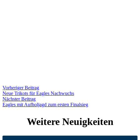
weshalb der Vorstand um eine rege Teilnahme bittet!
💪 Jede helfende Hand zählt! Denn: Viele Hände – schnelles Ende!
Ob groß oder klein – gemeinsam geht’s schneller und macht mehr
Spaß.
Natürlich ist auch für das leibliche Wohl gesorgt: Snacks und
Getränke stehen bereit. 🥪☕
📅 Termin merken:
🗓️ Samstag, 11. April 2026
🕘 09:00 – 13:00 Uhr
📍 Sportplatz Bad Bodendorf
Teilen
Vorheriger Beitrag
Neue Trikots für Eagles Nachwuchs
Nächster Beitrag
Eagles mit Aufholjagd zum ersten Finalsieg
Weitere Neuigkeiten