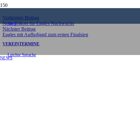
Teilen
Vorheriger Beitrag
Neue Trikots für Eagles Nachwuchs
Shop
Nächster Beitrag
Eagles mit Aufholjagd zum ersten Finalsieg
VEREIN
TERMINE
Leichte Sprache
NEWS
Frühjahrsputz am
11.04.2026
Veröffentlicht am
23. März 2026
Am Samstag, den 11. April 2026, laden wir alle Vereinsmitglieder
und Freunde des SC Bad Bodendorf herzlich zum Frühjahrsputz auf
dem Sportplatzgelände ein.
Von 09:00 bis 13:00 Uhr heißt es: Ärmel hochkrempeln, aufräumen,
sauber machen und das Gelände wieder pflegen! 🌱⚽ Der
Sportplatz ist ein Ort für Geselligkeit, Sport und Spaß. Wir alle
wünschen uns einen gepflegten Ort für unsere Vereinstreffen,